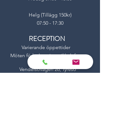
Helg (Tillägg 150kr)
07:50 - 17:30
RECEPTION
Varierande öppettider
Möten förbokas via mail/telefon
Vendelsövägen 26, Tyresö
BETALNING
E-HANDEL