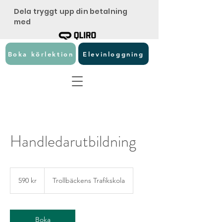
Dela tryggt upp din betalning
med
Boka körlektion
Elevinloggning
Handledarutbildning
590
svenska
590 kr
Trollbäckens Trafikskola
kronor
Boka